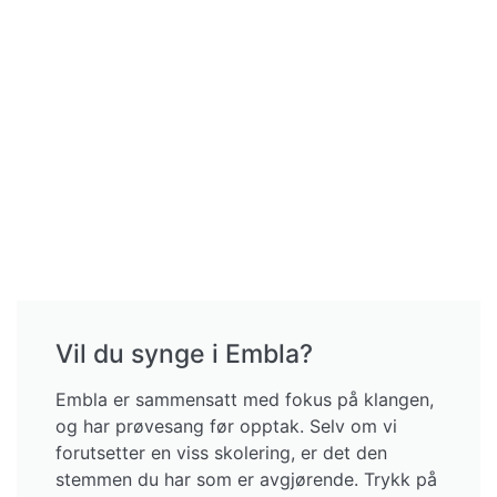
Se alle
Ganske mye, skal det
vise seg. Vi har tatt
en prat med Hanne
Bæverfjord, arrangør,
komponist og
husdirigent for
damekoret Embla,
om håndverket …
2 months ago
39
0
1
Se på Facebook
·
Del
Se flere posts
Vil du synge i Embla?
Embla er sammensatt med fokus på klangen,
og har prøvesang før opptak. Selv om vi
forutsetter en viss skolering, er det den
stemmen du har som er avgjørende. Trykk på