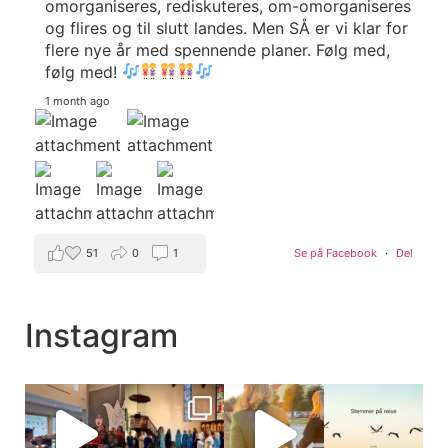
omorganiseres, rediskuteres, om-omorganiseres
og flires og til slutt landes. Men SÅ er vi klar for
flere nye år med spennende planer. Følg med,
følg med!
1 month ago
51
0
1
Se på Facebook
·
Del
Les intervjuet med vår andrealt og husdirigent,
Instagram
Hanne Bæverfjord
Vi er heldige som har fått
lov til å synge flere av Hanne sine
komposisjoner og arrangement!